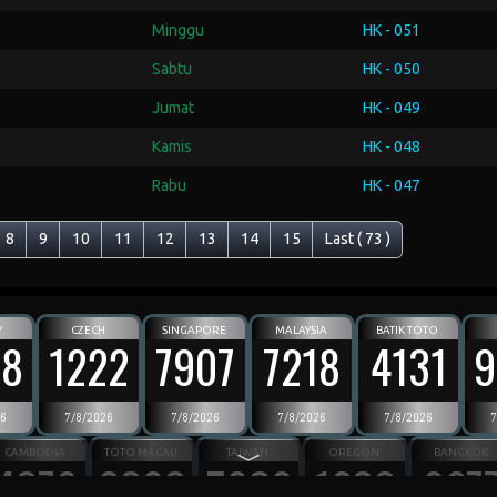
Minggu
HK - 051
Sabtu
HK - 050
Jumat
HK - 049
Kamis
HK - 048
Rabu
HK - 047
8
9
10
11
12
13
14
15
Last ( 73 )
Y
CZECH
SINGAPORE
MALAYSIA
BATIK TOTO
58
1222
7907
7218
4131
9
26
7/8/2026
7/8/2026
7/8/2026
7/8/2026
7
CAMBODIA
TOTO MACAU
TAIWAN
OREGON
BANGKOK
4372
6303
5838
1233
927