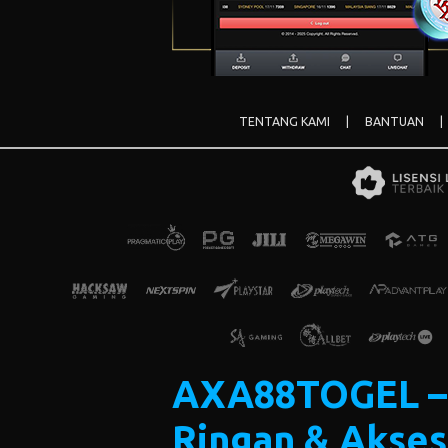
TENTANG KAMI
|
BANTUAN
|
AXA88TOGEL – P