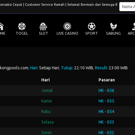
ransaksi Cepat | Customer Service Ramah | Selamat Bermain dan Semoga Beruntung
ME
TOGEL
SLOT
LIVE CASINO
SPORT
SABUNG
ARC
kongpools.com
, Hari:
Setiap Hari
, Tutup:
22:10 WIB
, Result:
23:00 WIB
Hari
Pasaran
Jumat
HK - 056
Kamis
HK - 055
Rabu
HK - 054
Selasa
HK - 053
Senin
HK - 052