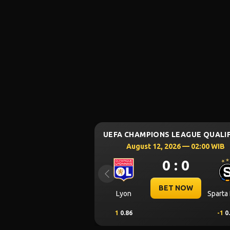
8/8/2026
UEFA CHAMPIONS LEAGUE QUALI
August 11, 2026 — 22:59 WIB
0 : 0
Previous
BET NOW
Union 
Bodo Glimt
Gill
0.75
0.82
-0.7