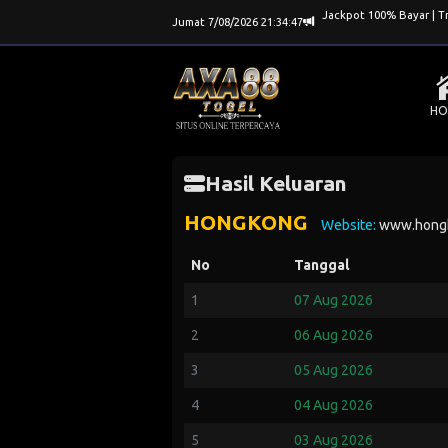
Jackpot 100% Bayar | T
Jumat 7/08/2026 21:34:47
HO
Hasil Keluaran
HONGKONG
Website:
www.hong
No
Tanggal
1
07 Aug 2026
2
06 Aug 2026
3
05 Aug 2026
4
04 Aug 2026
5
03 Aug 2026