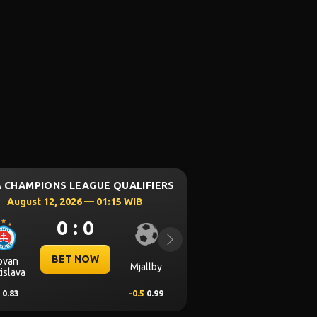
7/8/2026
-FOOTBALL F24 INTERNATIONAL
FRIENDLY
August 8, 2026 — 04:15 WIB
0 : 1
Next
BET NOW
e-
ortugal
Netherlands
0
-0.83
0.00
0.59