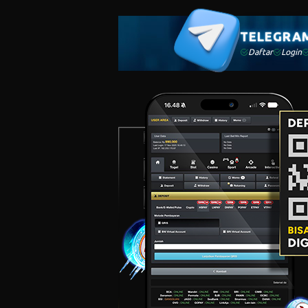
TELEGRA
Daftar
Login